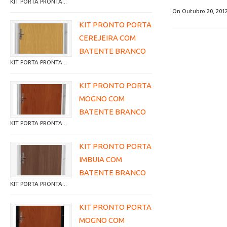
KIT PORTA PRONTA...
On Outubro 20, 201
KIT PRONTO PORTA
CEREJEIRA COM
BATENTE BRANCO
KIT PORTA PRONTA...
KIT PRONTO PORTA
MOGNO COM
BATENTE BRANCO
KIT PORTA PRONTA...
KIT PRONTO PORTA
IMBUIA COM
BATENTE BRANCO
KIT PORTA PRONTA...
KIT PRONTO PORTA
MOGNO COM